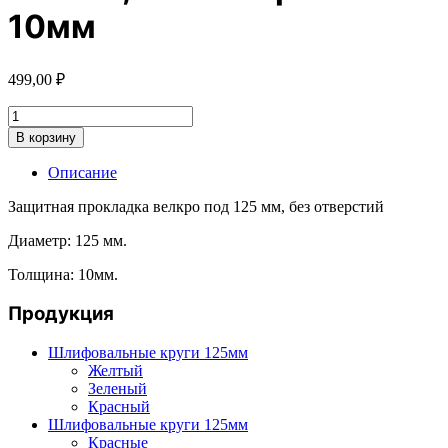
10мм
499,00
₽
Количество
товара
В корзину
Защитная
прокладка
Описание
для
шлифовальной
Защитная прокладка велкро под 125 мм, без отверстий
подошвы
125
Диаметр: 125 мм.
мм,
Толщина: 10мм.
без
отверстий
Продукция
10мм
Шлифовальные круги 125мм
Желтый
Зеленый
Красный
Шлифовальные круги 125мм
Красные