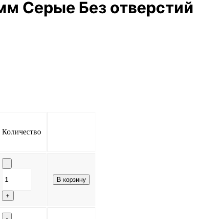
мм Серые Без отверстий
Количество
-
Количество
В корзину
товара
Шлифовальные
+
круги
150
мм
-