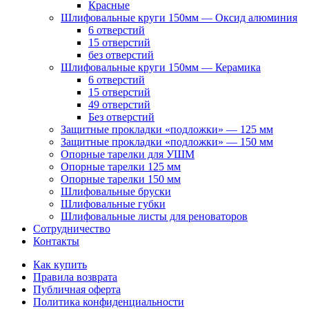
Красные
Шлифовальные круги 150мм — Оксид алюминия
6 отверстий
15 отверстий
без отверстий
Шлифовальные круги 150мм — Керамика
6 отверстий
15 отверстий
49 отверстий
Без отверстий
Защитные прокладки «подложки» — 125 мм
Защитные прокладки «подложки» — 150 мм
Опорные тарелки для УШМ
Опорные тарелки 125 мм
Опорные тарелки 150 мм
Шлифовальные бруски
Шлифовальные губки
Шлифовальные листы для реноваторов
Сотрудничество
Контакты
Как купить
Правила возврата
Публичная оферта
Политика конфиденциальности