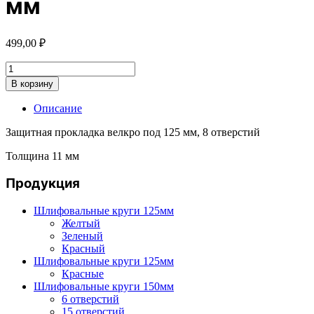
мм
499,00
₽
Количество
товара
В корзину
Защитная
прокладка
Описание
для
шлифовальной
Защитная прокладка велкро под 125 мм, 8 отверстий
подошвы
125
Толщина 11 мм
мм,
8
Продукция
отверстий.
11
Шлифовальные круги 125мм
мм
Желтый
Зеленый
Красный
Шлифовальные круги 125мм
Красные
Шлифовальные круги 150мм
6 отверстий
15 отверстий