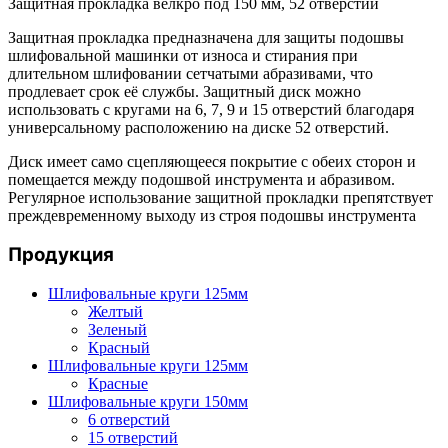
шлифовальной
Защитная прокладка велкро под 150 мм, 52 отверстий
подошвы
150
Защитная прокладка предназначена для защиты подошвы
мм,
шлифовальной машинки от износа и стирания при
52
длительном шлифовании сетчатыми абразивами, что
отверстия
продлевает срок её службы. Защитный диск можно
использовать с кругами на 6, 7, 9 и 15 отверстий благодаря
универсальному расположению на диске 52 отверстий.
Диск имеет само сцепляющееся покрытие с обеих сторон и
помещается между подошвой инструмента и абразивом.
Регулярное использование защитной прокладки препятствует
преждевременному выходу из строя подошвы инструмента
Продукция
Шлифовальные круги 125мм
Желтый
Зеленый
Красный
Шлифовальные круги 125мм
Красные
Шлифовальные круги 150мм
6 отверстий
15 отверстий