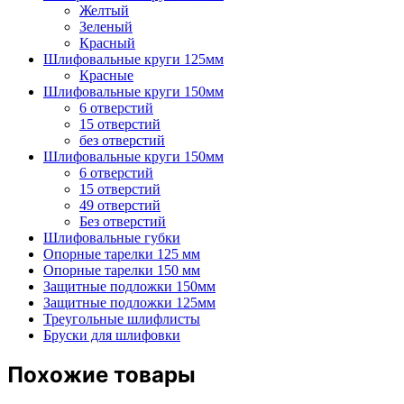
мягкая
Желтый
Зеленый
Красный
Шлифовальные круги 125мм
Красные
Шлифовальные круги 150мм
6 отверстий
15 отверстий
без отверстий
Шлифовальные круги 150мм
6 отверстий
15 отверстий
49 отверстий
Без отверстий
Шлифовальные губки
Опорные тарелки 125 мм
Опорные тарелки 150 мм
Защитные подложки 150мм
Защитные подложки 125мм
Треугольные шлифлисты
Бруски для шлифовки
Похожие товары