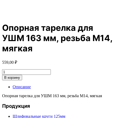
Опорная тарелка для
УШМ 163 мм, резьба М14,
мягкая
559,00
₽
Количество
товара
В корзину
Опорная
тарелка
Описание
для
УШМ
Опорная тарелка для УШМ 163 мм, резьба М14, мягкая
163
мм,
Продукция
резьба
М14,
Шлифовальные круги 125мм