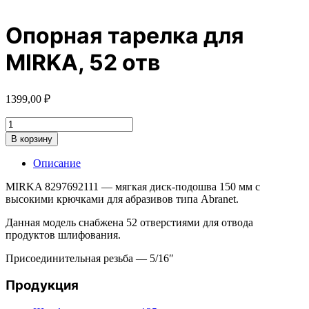
Опорная тарелка для
MIRKA, 52 отв
1399,00
₽
Количество
товара
В корзину
Опорная
тарелка
Описание
для
MIRKA,
MIRKA 8297692111 — мягкая диск-подошва 150 мм с
52
высокими крючками для абразивов типа Abranet.
отв
Данная модель снабжена 52 отверстиями для отвода
продуктов шлифования.
Присоединительная резьба — 5/16″
Продукция