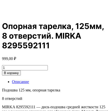
Опорная тарелка, 125мм,
8 отверстий. MIRKA
8295592111
999,00
₽
Количество
товара
В корзину
Опорная
тарелка,
Описание
125мм,
8
Подошва 125 мм, опорная тарелка
отверстий.
MIRKA
8 отверстий
8295592111
MIRKA 8295592111 — диск-подошва средней жесткости 125